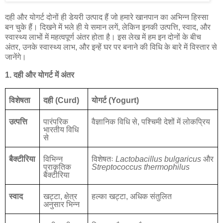
दही
और
योगर्ट
दोनों
ही
डेयरी
उत्पाद
हैं
जो
हमारे
खानपान
का
अभिन्न
हिस्सा
बन
चुके
हैं।
दिखने
में
भले
ही
ये
समान
लगें
,
लेकिन
इनकी
उत्पत्ति
,
स्वाद
,
और
स्वास्थ्य
लाभों
में
महत्वपूर्ण
अंतर
होता
है।
इस
लेख
में
हम
इन
दोनों
के
बीच
अंतर
,
उनके
स्वास्थ्य
लाभ
,
और
इन्हें
घर
पर
बनाने
की
विधि
के
बारे
में
विस्तार
से
जानेंगे।
1.
दही
और
योगर्ट
में
अंतर
विशेषता
दही
(Curd)
योगर्ट
(Yogurt)
उत्पत्ति
पारंपरिक
वैज्ञानिक
विधि
से
,
पश्चिमी
देशों
में
लोकप्रिय
भारतीय
विधि
से
बैक्टीरिया
विभिन्न
विशेषतः
Lactobacillus bulgaricus
और
प्राकृतिक
Streptococcus thermophilus
बैक्टीरिया
स्वाद
खट्टा
,
क्षेत्र
हल्का
खट्टा
,
अधिक
संतुलित
अनुसार
भिन्न