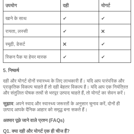
उपयोग
दही
योगर्ट
खाने
के
साथ
✔
✔
रायता
,
लस्सी
✔
❌
स्मूदी
,
डेसर्ट
❌
✔
स्किन
पैक
या
हेयर
मास्क
✔
✔
5.
निष्कर्ष
दही
और
योगर्ट
दोनों
स्वास्थ्य
के
लिए
लाभकारी
हैं।
यदि
आप
पारंपरिक
और
प्राकृतिक
विकल्प
चाहते
हैं
तो
दही
बेहतर
विकल्प
है।
यदि
आप
एक
नियंत्रित
और
संतुलित
पोषक
तत्वों
से
भरपूर
उत्पाद
चाहते
हैं
,
तो
योगर्ट
का
सेवन
करें।
सुझाव
:
अपने
स्वाद
और
स्वास्थ्य
जरूरतों
के
अनुसार
चुनाव
करें
,
दोनों
ही
उत्पाद
आपके
दैनिक
आहार
को
समृद्ध
बना
सकते
हैं।
अक्सर
पूछे
जाने
वाले
प्रश्न
(FAQs)
Q1.
क्या
दही
और
योगर्ट
एक
ही
चीज
हैं
?