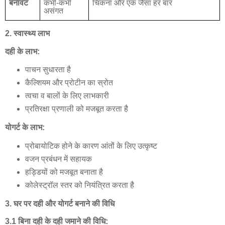
बनावट
कभी
-
कभी
चिकना
और
एक
जैसा
हर
बार
असंगत
2.
स्वास्थ्य
लाभ
दही
के
लाभ
:
पाचन
सुधारता
है
कैल्शियम
और
प्रोटीन
का
स्रोत
त्वचा
व
बालों
के
लिए
लाभकारी
प्रतिरक्षा
प्रणाली
को
मजबूत
करता
है
योगर्ट
के
लाभ
:
प्रोबायोटिक
होने
के
कारण
आंतों
के
लिए
उत्कृष्ट
वजन
प्रबंधन
में
सहायक
हड्डियों
को
मजबूत
बनाता
है
कोलेस्ट्रॉल
स्तर
को
नियंत्रित
करता
है
3.
घर
पर
दही
और
योगर्ट
बनाने
की
विधि
3.1
बिना
दही
के
दही
जमाने
की
विधि
: