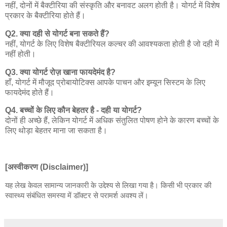
नहीं
,
दोनों
में
बैक्टीरिया
की
संस्कृति
और
बनावट
अलग
होती
है।
योगर्ट
में
विशेष
प्रकार
के
बैक्टीरिया
होते
हैं।
Q2.
क्या
दही
से
योगर्ट
बना
सकते
हैं
?
नहीं
,
योगर्ट
के
लिए
विशेष
बैक्टीरियल
कल्चर
की
आवश्यकता
होती
है
जो
दही
में
नहीं
होती।
Q3.
क्या
योगर्ट
रोज़
खाना
फायदेमंद
है
?
हाँ
,
योगर्ट
में
मौजूद
प्रोबायोटिक्स
आपके
पाचन
और
इम्यून
सिस्टम
के
लिए
फायदेमंद
होते
हैं।
Q4.
बच्चों
के
लिए
कौन
बेहतर
है
-
दही
या
योगर्ट
?
दोनों
ही
अच्छे
हैं
,
लेकिन
योगर्ट
में
अधिक
संतुलित
पोषण
होने
के
कारण
बच्चों
के
लिए
थोड़ा
बेहतर
माना
जा
सकता
है।
[
अस्वीकरण
(Disclaimer)]
यह
लेख
केवल
सामान्य
जानकारी
के
उद्देश्य
से
लिखा
गया
है।
किसी
भी
प्रकार
की
स्वास्थ्य
संबंधित
समस्या
में
डॉक्टर
से
परामर्श
अवश्य
लें।