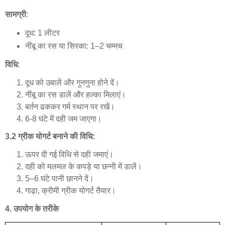
सामग्री
:
दूध
: 1
लीटर
नींबू
का
रस
या
सिरका
: 1–2
चम्मच
विधि
:
दूध
को
उबालें
और
गुनगुना
होने
दें।
नींबू
का
रस
डालें
और
हल्का
मिलाएं।
बर्तन
ढककर
गर्म
स्थान
पर
रखें।
6-8
घंटे
में
दही
जम
जाएगा।
3.2
ग्रीक
योगर्ट
बनाने
की
विधि
:
ऊपर
दी
गई
विधि
से
दही
जमाएं।
दही
को
मलमल
के
कपड़े
या
छन्नी
में
डालें।
5–6
घंटे
पानी
छानने
दें।
गाढ़ा
,
क्रीमी
ग्रीक
योगर्ट
तैयार।
4.
उपयोग
के
तरीके