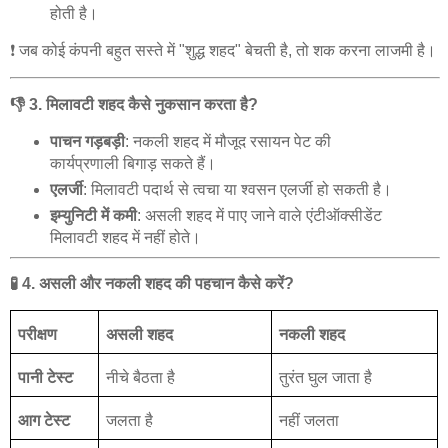
होती
है।
❗
जब
कोई
कंपनी
बहुत
सस्ते
में
"
शुद्ध
शहद
"
बेचती
है
,
तो
शक
करना
लाजमी
है।
👎
3.
मिलावटी
शहद
कैसे
नुकसान
करता
है
?
पाचन
गड़बड़ी
:
नकली
शहद
में
मौजूद
रसायन
पेट
की
कार्यप्रणाली
बिगाड़
सकते
हैं।
एलर्जी
:
मिलावटी
पदार्थ
से
त्वचा
या
श्वसन
एलर्जी
हो
सकती
है।
इम्युनिटी
में
कमी
:
असली
शहद
में
पाए
जाने
वाले
एंटीऑक्सीडेंट
मिलावटी
शहद
में
नहीं
होते।
🧪
4.
असली
और
नकली
शहद
की
पहचान
कैसे
करें
?
परीक्षण
असली
शहद
नकली
शहद
पानी
टेस्ट
नीचे
बैठता
है
तुरंत
घुल
जाता
है
आग
टेस्ट
जलता
है
नहीं
जलता