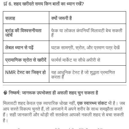
🛒
6.
शहद
खरीदते
समय
किन
बातों
का
ध्यान
रखें
?
सलाह
क्यों
जरूरी
है
ब्रांड
की
विश्वसनीयता
फेक
या
लोकल
कंपनियाँ
मिलावटी
बेच
सकती
जांचें
हैं
लेबल
ध्यान
से
पढ़ें
घटक
सामग्री
,
स्रोत
,
और
प्रमाण
पत्र
देखें
प्रामाणिक
स्रोत
से
खरीदें
फार्मर्स
मार्केट
या
सीधे
अपीरी
से
NMR
टेस्ट
का
जिक्र
हो
यह
आधुनिक
टेस्ट
है
जो
शुद्धता
प्रमाणित
करता
है
🧠
निष्कर्ष
:
जागरूक
उपभोक्ता
ही
असली
शहद
चुन
सकता
है
मिलावटी
शहद
केवल
एक
व्यापारिक
धोखा
नहीं
,
एक
स्वास्थ्य
संकट
भी
है।
जब
आप
सस्ते
विकल्प
चुनते
हैं
,
तो
अनजाने
में
अपने
शरीर
के
साथ
समझौता
करते
हैं।
सही
जानकारी
और
थोड़ी
सी
सतर्कता
आपको
नकली
शहद
से
बचा
सकती
है।