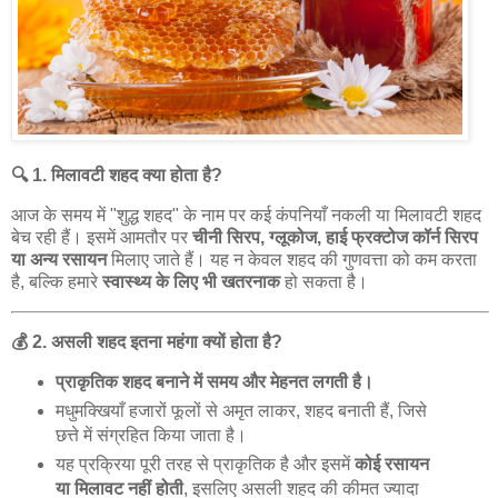
🔍
1.
मिलावटी
शहद
क्या
होता
है
?
आज
के
समय
में
"
शुद्ध
शहद
"
के
नाम
पर
कई
कंपनियाँ
नकली
या
मिलावटी
शहद
बेच
रही
हैं।
इसमें
आमतौर
पर
चीनी
सिरप
,
ग्लूकोज
,
हाई
फ्रक्टोज
कॉर्न
सिरप
या
अन्य
रसायन
मिलाए
जाते
हैं।
यह
न
केवल
शहद
की
गुणवत्ता
को
कम
करता
है
,
बल्कि
हमारे
स्वास्थ्य
के
लिए
भी
खतरनाक
हो
सकता
है।
💰
2.
असली
शहद
इतना
महंगा
क्यों
होता
है
?
प्राकृतिक
शहद
बनाने
में
समय
और
मेहनत
लगती
है।
मधुमक्खियाँ
हजारों
फूलों
से
अमृत
लाकर
,
शहद
बनाती
हैं
,
जिसे
छत्ते
में
संग्रहित
किया
जाता
है।
यह
प्रक्रिया
पूरी
तरह
से
प्राकृतिक
है
और
इसमें
कोई
रसायन
या
मिलावट
नहीं
होती
,
इसलिए
असली
शहद
की
कीमत
ज्यादा