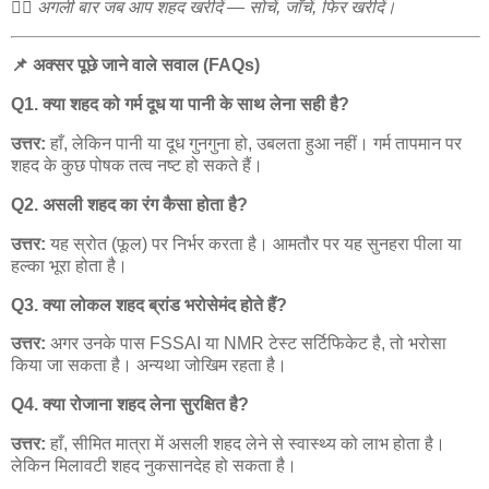
🙋‍♂️
अगली
बार
जब
आप
शहद
खरीदें
—
सोचें
,
जाँचें
,
फिर
खरीदें।
📌
अक्सर
पूछे
जाने
वाले
सवाल
(FAQs)
Q1.
क्या
शहद
को
गर्म
दूध
या
पानी
के
साथ
लेना
सही
है
?
उत्तर
:
हाँ
,
लेकिन
पानी
या
दूध
गुनगुना
हो
,
उबलता
हुआ
नहीं।
गर्म
तापमान
पर
शहद
के
कुछ
पोषक
तत्व
नष्ट
हो
सकते
हैं।
Q2.
असली
शहद
का
रंग
कैसा
होता
है
?
उत्तर
:
यह
स्रोत
(
फूल
)
पर
निर्भर
करता
है।
आमतौर
पर
यह
सुनहरा
पीला
या
हल्का
भूरा
होता
है।
Q3.
क्या
लोकल
शहद
ब्रांड
भरोसेमंद
होते
हैं
?
उत्तर
:
अगर
उनके
पास
FSSAI
या
NMR
टेस्ट
सर्टिफिकेट
है
,
तो
भरोसा
किया
जा
सकता
है।
अन्यथा
जोखिम
रहता
है।
Q4.
क्या
रोजाना
शहद
लेना
सुरक्षित
है
?
उत्तर
:
हाँ
,
सीमित
मात्रा
में
असली
शहद
लेने
से
स्वास्थ्य
को
लाभ
होता
है।
लेकिन
मिलावटी
शहद
नुकसानदेह
हो
सकता
है।