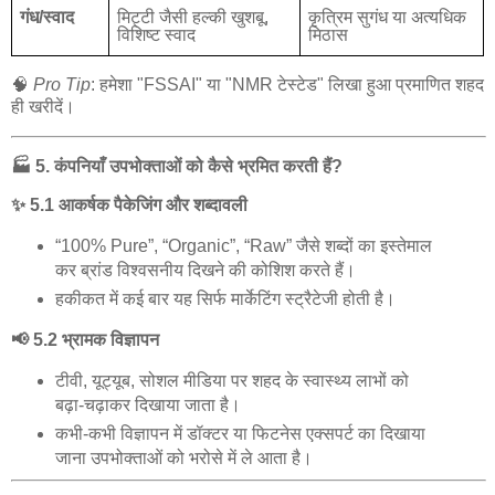
गंध
/
स्वाद
मिट्टी
जैसी
हल्की
खुशबू
,
कृत्रिम
सुगंध
या
अत्यधिक
विशिष्ट
स्वाद
मिठास
🧠
Pro Tip
:
हमेशा
"FSSAI"
या
"NMR
टेस्टेड
"
लिखा
हुआ
प्रमाणित
शहद
ही
खरीदें।
🏭
5.
कंपनियाँ
उपभोक्ताओं
को
कैसे
भ्रमित
करती
हैं
?
✨
5.1
आकर्षक
पैकेजिंग
और
शब्दावली
“100% Pure”, “Organic”, “Raw”
जैसे
शब्दों
का
इस्तेमाल
कर
ब्रांड
विश्वसनीय
दिखने
की
कोशिश
करते
हैं।
हकीकत
में
कई
बार
यह
सिर्फ
मार्केटिंग
स्ट्रैटेजी
होती
है।
📢
5.2
भ्रामक
विज्ञापन
टीवी
,
यूट्यूब
,
सोशल
मीडिया
पर
शहद
के
स्वास्थ्य
लाभों
को
बढ़ा
-
चढ़ाकर
दिखाया
जाता
है।
कभी
-
कभी
विज्ञापन
में
डॉक्टर
या
फिटनेस
एक्सपर्ट
का
दिखाया
जाना
उपभोक्ताओं
को
भरोसे
में
ले
आता
है।