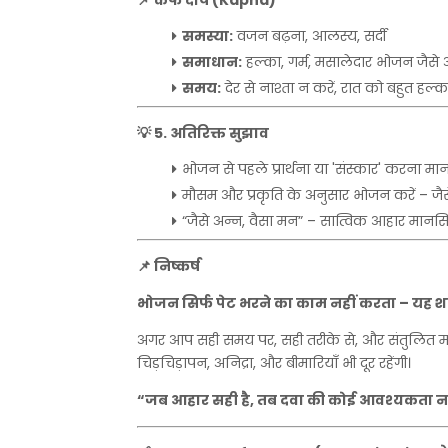
📌
कफ
दोष
(Kapha)
समस्या
:
वजन
बढ़ना
,
आलस्य
,
सर्दी
समाधान
:
हल्का
,
गर्म
,
मसालेदार
भोजन
जैसे
समय
:
देर
से
नाश्ता
न
करें
,
रात
को
बहुत
हल्क
💡
5.
अतिरिक्त
सुझाव
भोजन
से
पहले
प्रार्थना
या
'
संस्कार
'
करना
मा
मौसम
और
प्रकृति
के
अनुसार
भोजन
करें
–
जै
“
जैसे
अन्न
,
वैसा
मन
” –
सात्विक
आहार
मानस
📌
निष्कर्ष
भोजन
सिर्फ
पेट
भरने
का
काम
नहीं
करता
–
यह
श
अगर
आप
सही
समय
पर
,
सही
तरीके
से
,
और
संतुलित
मा
चिड़चिड़ापन
,
अनिद्रा
,
और
बीमारियाँ
भी
दूर
रहेंगी।
“
जब
आहार
सही
है
,
तब
दवा
की
कोई
आवश्यकता
न