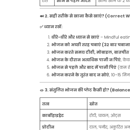
रात
सोने
से
पहले
आदतें
खाना
खाने
के
2
घंट
🍛
2.
सही
तरीके
से
खाना
कैसे
खाएं
? (Correct W
✅
ध्यान
रखें
:
धीरे
-
धीरे
और
ध्यान
से
खाएं
– Mindful eati
भोजन
को
अच्छी
तरह
चबाएं
(32
बार
चबाना
भोजन
करते
समय
टीवी
,
मोबाइल
,
बातचीत
भोजन
के
दौरान
अत्यधिक
पानी
न
पिएं
,
के
भोजन
से
पहले
और
बाद
में
पानी
पिएं
(
कम
स
भोजन
करने
के
तुरंत
बाद
न
सोएं
, 10–15
मिन
🥗
3.
संतुलित
भोजन
की
प्लेट
कैसी
हो
? (Balanc
तत्व
स्रोत
कार्बोहाइड्रेट
रोटी
,
चावल
,
ओट्स
प्रोटीन
दाल
,
पनीर
,
अंकुरित
अन