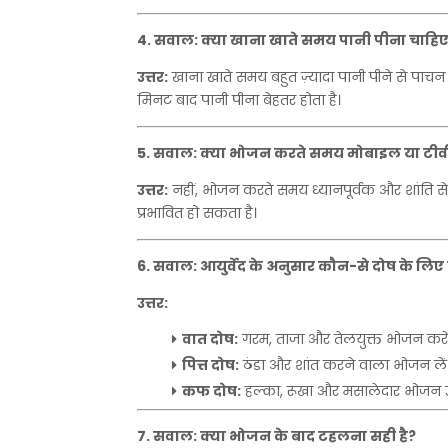
4.
सवाल
:
क्या
खाना
खाते
समय
पानी
पीना
चाहि
उत्तर
:
खाना
खाते
समय
बहुत
ज़्यादा
पानी
पीने
से
पाचन
मिनट
बाद
पानी
पीना
बेहतर
होता
है।
5.
सवाल
:
क्या
भोजन
करते
समय
मोबाइल
या
टीव
उत्तर
:
नहीं
,
भोजन
करते
समय
ध्यानपूर्वक
और
शांति
से
प्रभावित
हो
सकता
है।
6.
सवाल
:
आयुर्वेद
के
अनुसार
कौन
-
से
दोष
के
लिए
उत्तर
:
वात
दोष
:
गरम
,
ताजा
और
तेलयुक्त
भोजन
करें
पित्त
दोष
:
ठंडा
और
शांत
करने
वाला
भोजन
लें
कफ
दोष
:
हल्का
,
रूखा
और
मसालेदार
भोजन
7.
सवाल
:
क्या
भोजन
के
बाद
टहलना
सही
है
?