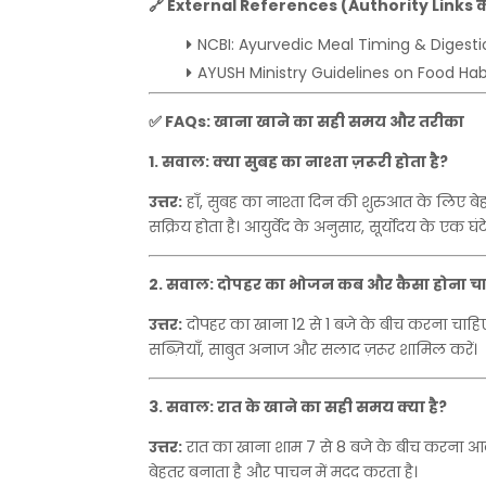
🔗
External References (Authority Links
क
NCBI: Ayurvedic Meal Timing & Digesti
AYUSH Ministry Guidelines on Food Hab
✅
FAQs:
खाना
खाने
का
सही
समय
और
तरीका
1.
सवाल
:
क्या
सुबह
का
नाश्ता
ज़रूरी
होता
है
?
उत्तर
:
हाँ
,
सुबह
का
नाश्ता
दिन
की
शुरुआत
के
लिए
बे
सक्रिय
होता
है।
आयुर्वेद
के
अनुसार
,
सूर्योदय
के
एक
घंट
2.
सवाल
:
दोपहर
का
भोजन
कब
और
कैसा
होना
च
उत्तर
:
दोपहर
का
खाना
12
से
1
बजे
के
बीच
करना
चाहि
सब्ज़ियाँ
,
साबुत
अनाज
और
सलाद
ज़रूर
शामिल
करें।
3.
सवाल
:
रात
के
खाने
का
सही
समय
क्या
है
?
उत्तर
:
रात
का
खाना
शाम
7
से
8
बजे
के
बीच
करना
आद
बेहतर
बनाता
है
और
पाचन
में
मदद
करता
है।