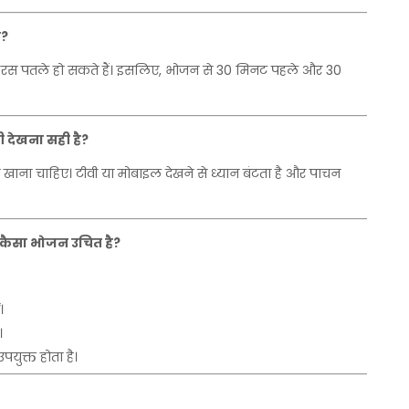
ए
?
रस
पतले
हो
सकते
हैं।
इसलिए
,
भोजन
से
30
मिनट
पहले
और
30
ी
देखना
सही
है
?
खाना
चाहिए।
टीवी
या
मोबाइल
देखने
से
ध्यान
बंटता
है
और
पाचन
कैसा
भोजन
उचित
है
?
।
।
उपयुक्त
होता
है।