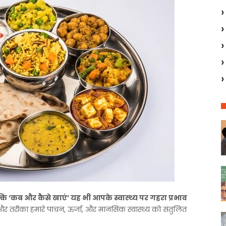
कि
‘
कब
और
कैसे
खाएं
’
यह
भी
आपके
स्वास्थ्य
पर
गहरा
प्रभाव
और
तरीका
हमारे
पाचन
,
ऊर्जा
,
और
मानसिक
स्वास्थ्य
को
संतुलित