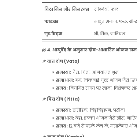
विटामिन
और
मिनरल्स
सब्जियाँ
,
फल
फाइबर
साबुत
अनाज
,
फल
,
बीन्
गुड
फैट्स
घी
,
तिल
,
नारियल
🌿
4.
आयुर्वेद
के
अनुसार
दोष
-
आधारित
भोजन
सम
📌
वात
दोष
(Vata)
समस्या
:
गैस
,
चिंता
,
अनियमित
भूख
समाधान
:
गर्म
,
चिकनाई
युक्त
भोजन
जैसे
खिच
समय
:
नियमित
समय
पर
खाना
,
विशेषकर
शा
📌
पित्त
दोष
(Pitta)
समस्या
:
एसिडिटी
,
चिड़चिड़ापन
,
पसीना
समाधान
:
ठंडा
,
हल्का
भोजन
जैसे
खीरा
,
नारि
समय
:
12
बजे
से
पहले
लंच
लें
,
मसालेदार
भो