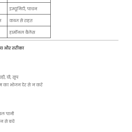
इम्यूनिटी
,
पाचन
स
कब्ज
से
राहत
हार्मोनल
बैलेंस
य
और
तरीका
ड़ी
,
घी
,
सूप
म
का
भोजन
देर
से
न
करें
यल
पानी
जन
से
बचें