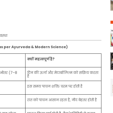
यवस्था
as per Ayurveda & Modern Science)
क्यों
महत्वपूर्ण
है
?
भीतर
(7–8
दिन
की
ऊर्जा
और
मेटाबॉलिज़्म
को
सक्रिय
करता
है
इस
समय
पाचन
शक्ति
चरम
पर
होती
है
रात
को
पाचन
आसान
रहता
है
,
नींद
बेहतर
होती
है