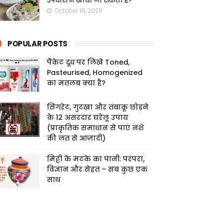
उपवास में खाया जा सकता है?
October 18, 2025
POPULAR POSTS
पैकेट दूध पर लिखे Toned,
Pasteurised, Homogenized
का मतलब क्या है?
सिगरेट, गुटखा और तंबाकू छोड़ने
के 12 असरदार घरेलू उपाय
(प्राकृतिक समाधान से पाएं नशे
की लत से आज़ादी)
मिट्टी के मटके का पानी: परंपरा,
विज्ञान और सेहत – सब कुछ एक
साथ