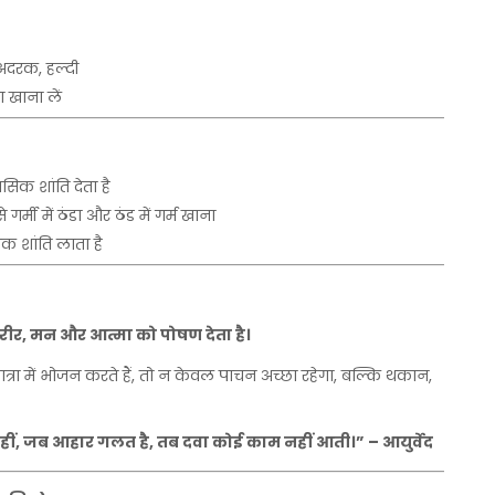
अदरक
,
हल्दी
ा
खाना
लें
नसिक
शांति
देता
है
से
गर्मी
में
ठंडा
और
ठंड
में
गर्म
खाना
िक
शांति
लाता
है
रीर
,
मन
और
आत्मा
को
पोषण
देता
है।
त्रा
में
भोजन
करते
हैं
,
तो
न
केवल
पाचन
अच्छा
रहेगा
,
बल्कि
थकान
,
हीं
,
जब
आहार
गलत
है
,
तब
दवा
कोई
काम
नहीं
आती।
” –
आयुर्वेद