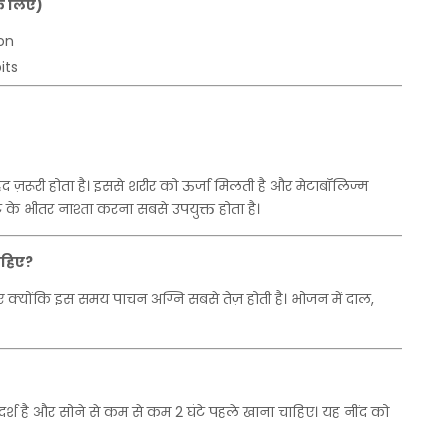
े
लिए
)
on
its
हद
ज़रूरी
होता
है।
इससे
शरीर
को
ऊर्जा
मिलती
है
और
मेटाबॉलिज्म
े
के
भीतर
नाश्ता
करना
सबसे
उपयुक्त
होता
है।
ाहिए
?
ए
क्योंकि
इस
समय
पाचन
अग्नि
सबसे
तेज़
होती
है।
भोजन
में
दाल
,
र्श
है
और
सोने
से
कम
से
कम
2
घंटे
पहले
खाना
चाहिए।
यह
नींद
को