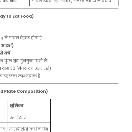
े
बाद
सोना
पाचन
क्रिया
पूर्ण
होती
है
,
गैस
/
एसिडिटी
से
बचाव
ay to Eat Food)
ng
से
पाचन
बेहतर
होता
है
आदर्श
)
से
बचें
वल
कुछ
घूंट
गुनगुना
पानी
लें
े
कम
30
मिनट
का
अंतर
रखें
)
ट
टहलना
लाभदायक
है
ed Plate Composition)
भूमिका
ऊर्जा
स्रोत
ाज
मांसपेशियों
का
निर्माण