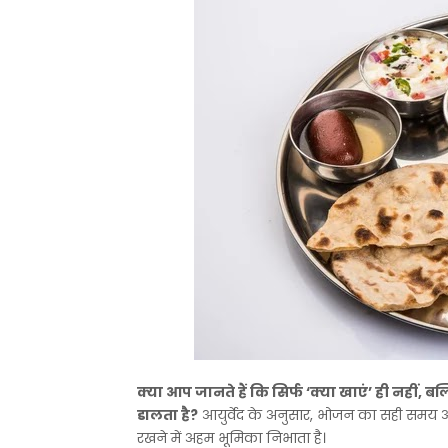
क्या
आप
जानते
हैं
कि
सिर्फ
‘
क्या
खाएं
’
ही
नहीं
,
बल्
डालता
है
?
आयुर्वेद
के
अनुसार
,
भोजन
का
सही
समय
रखने
में
अहम
भूमिका
निभाता
है।