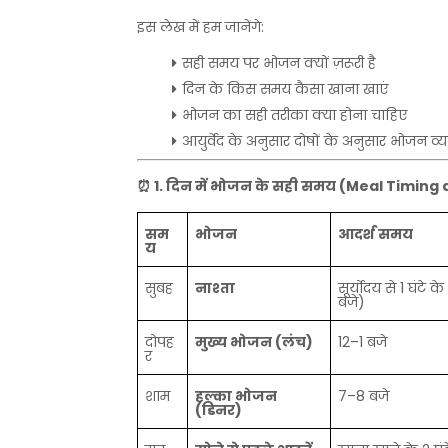
इस
लेख
में
हम
जानेंगे
:
सही
समय
पर
भोजन
क्यों
ज़रूरी
है
दिन
के
किस
समय
कैसा
खाना
खाएं
भोजन
का
सही
तरीका
क्या
होना
चाहिए
आयुर्वेद
के
अनुसार
दोषों
के
अनुसार
भोजन
व्
⏰
1.
दिन
में
भोजन
के
सही
समय
(Meal Timing 
सम
भोजन
आदर्श
समय
य
सुबह
नाश्ता
सूर्योदय
से
1
घंटे
के
बजे
)
दोपह
मुख्य
भोजन
(
लंच
)
12–1
बजे
र
शाम
हल्का
भोजन
7–8
बजे
(
डिनर
)