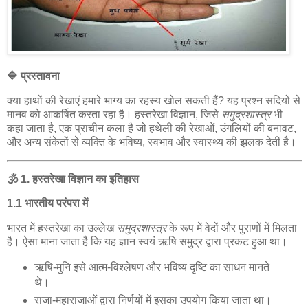
🔷
प्रस्तावना
क्या
हाथों
की
रेखाएं
हमारे
भाग्य
का
रहस्य
खोल
सकती
हैं
?
यह
प्रश्न
सदियों
से
मानव
को
आकर्षित
करता
रहा
है।
हस्तरेखा
विज्ञान
,
जिसे
समुद्रशास्त्र
भी
कहा
जाता
है
,
एक
प्राचीन
कला
है
जो
हथेली
की
रेखाओं
,
उंगलियों
की
बनावट
,
और
अन्य
संकेतों
से
व्यक्ति
के
भविष्य
,
स्वभाव
और
स्वास्थ्य
की
झलक
देती
है।
🕉️
1.
हस्तरेखा
विज्ञान
का
इतिहास
1.1
भारतीय
परंपरा
में
भारत
में
हस्तरेखा
का
उल्लेख
समुद्रशास्त्र
के
रूप
में
वेदों
और
पुराणों
में
मिलता
है।
ऐसा
माना
जाता
है
कि
यह
ज्ञान
स्वयं
ऋषि
समुद्र
द्वारा
प्रकट
हुआ
था।
ऋषि
-
मुनि
इसे
आत्म
-
विश्लेषण
और
भविष्य
दृष्टि
का
साधन
मानते
थे।
राजा
-
महाराजाओं
द्वारा
निर्णयों
में
इसका
उपयोग
किया
जाता
था।