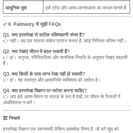
आधुनिक
युवा
इसे
ट्रेंड
और
आत्म
-
जागरूकता
का
साधन
मानते
हैं
✅
6. Palmistry
से
जुड़ी
FAQs
Q1.
क्या
हस्तरेखा
से
सटीक
भविष्यवाणी
संभव
है
?
👉
नहीं।
यह
एक
संभाव्य
संकेत
प्रदान
करता
है
,
कोई
निश्चित
भविष्य
नहीं।
Q2.
क्या
रेखाएं
जीवन
में
बदल
सकती
हैं
?
👉
हां।
अनुभव
,
परिस्थितियां
और
मानसिक
स्थिति
के
अनुसार
रेखाएं
बदलती
हैं।
Q3.
क्या
किसी
के
पास
भाग्य
रेखा
नहीं
हो
सकती
?
👉
हां।
यह
स्वतंत्र
और
आत्मनिर्भर
व्यक्तित्व
को
दर्शाता
है।
Q4.
क्या
हस्तरेखा
विज्ञान
पर
भरोसा
करना
चाहिए
?
👉
आप
इसे
आत्म
-
चिंतन
या
सलाह
के
रूप
में
देखें
,
पर
जीवन
के
फैसलों
में
अंधविश्वास
न
करें।
🔚
निष्कर्ष
हस्तरेखा
विज्ञान
एक
रहस्यमयी
लेकिन
आकर्षक
विषय
है
,
जो
हमें
खुद
को