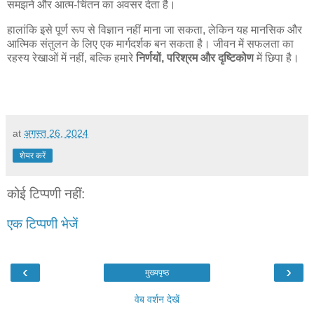
समझने
और
आत्म
-
चिंतन
का
अवसर
देता
है।
हालांकि
इसे
पूर्ण
रूप
से
विज्ञान
नहीं
माना
जा
सकता
,
लेकिन
यह
मानसिक
और
आत्मिक
संतुलन
के
लिए
एक
मार्गदर्शक
बन
सकता
है।
जीवन
में
सफलता
का
रहस्य
रेखाओं
में
नहीं
,
बल्कि
हमारे
निर्णयों
,
परिश्रम
और
दृष्टिकोण
में
छिपा
है।
at
अगस्त 26, 2024
शेयर करें
कोई टिप्पणी नहीं:
एक टिप्पणी भेजें
‹
›
मुख्यपृष्ठ
वेब वर्शन देखें