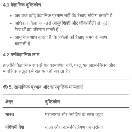
4.1
वैज्ञानिक
दृष्टिकोण
अब
तक
कोई
वैज्ञानिक
प्रमाण
नहीं
कि
रेखाएं
भविष्य
बताती
हैं।
अधिकांश
वैज्ञानिक
इसे
आनुवंशिकी
और
जीवनशैली
से
जुड़ी
रेखाओं
का
परिणाम
मानते
हैं।
आधुनिक
शोध
कहता
है
कि
हथेली
की
रेखाएं
समय
के
साथ
बदलती
हैं।
4.2
मनोवैज्ञानिक
लाभ
हालांकि
वैज्ञानिक
रूप
से
यह
प्रमाणित
नहीं
,
परंतु
यह
आत्म
-
चिंतन
और
मानसिक
संतुलन
में
सहायक
हो
सकता
है।
🌏
5.
सामाजिक
प्रभाव
और
सांस्कृतिक
मान्यताएं
क्षेत्र
दृष्टिकोण
भारत
परंपरागत
और
ज्योतिष
के
साथ
जुड़ा
पश्चिमी
देश
कला
और
आत्म
-
विश्लेषण
का
तरीका