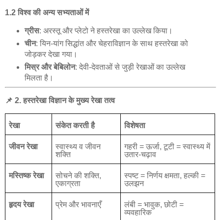
1.2
विश्व
की
अन्य
सभ्यताओं
में
ग्रीस
:
अरस्तू
और
प्लेटो
ने
हस्तरेखा
का
उल्लेख
किया।
चीन
:
यिन
-
यांग
सिद्धांत
और
चेहराविज्ञान
के
साथ
हस्तरेखा
को
जोड़कर
देखा
गया।
मिस्र
और
बेबिलोन
:
देवी
-
देवताओं
से
जुड़ी
रेखाओं
का
उल्लेख
मिलता
है।
📌
2.
हस्तरेखा
विज्ञान
के
मुख्य
रेखा
तत्व
रेखा
संकेत
करती
है
विशेषता
जीवन
रेखा
स्वास्थ्य
व
जीवन
गहरी
=
ऊर्जा
,
टूटी
=
स्वास्थ्य
में
शक्ति
उतार
-
चढ़ाव
मस्तिष्क
रेखा
सोचने
की
शक्ति
,
स्पष्ट
=
निर्णय
क्षमता
,
हल्की
=
एकाग्रता
उलझन
हृदय
रेखा
प्रेम
और
भावनाएँ
लंबी
=
भावुक
,
छोटी
=
व्यवहारिक